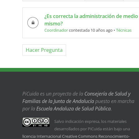
¿Es correcta la administración de medio
mismo?
Coordinador
contestada 10 años ago
•
Técnicas
Hacer Pregunta
PiCuida es un proyecto de la
Consejería de Salud y
Familias de la Junta de Andalucía
puesto en marcha
por la
Escuela Andaluza de Salud Pública
.
Salvo indicación expresa, los materiales
desarrollados por PiCuida están bajo una
licencia Internacional Creative Commons Reconocimiento-