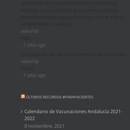
¿Debemos dar consentimientos informados
escritos a los pacientes que vamos a realizar
procedimientos como el sondaje vesical o sirve
símplemente el verbal?
asked by
Raul
, 7 años ago
Limpieza ocular de secreciones en un neonatos
asked by
Paqui
, 7 años ago
ÚLTIMOS RECURSOS #PARAPACIENTES
Calendario de Vacunaciones Andalucía 2021-
2022
8 noviembre, 2021