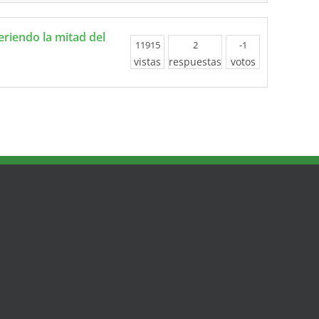
eriendo la mitad del
11915
2
-1
vistas
respuestas
votos