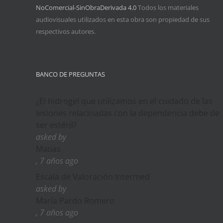
NoComercial-SinObraDerivada 4.0
Todos los materiales
audiovisuales utilizados en esta obra son propiedad de sus
respectivos autores.
BANCO DE PREGUNTAS
¿El hidrogel que utilizamos en el cuidado de las
lesiones relacinadas con la dependencia debe de
ser estéril?
asked by
Matias
, 7 años ago
Escala de Valoración Intermed
asked by
María Pardo Romero
, 7 años ago