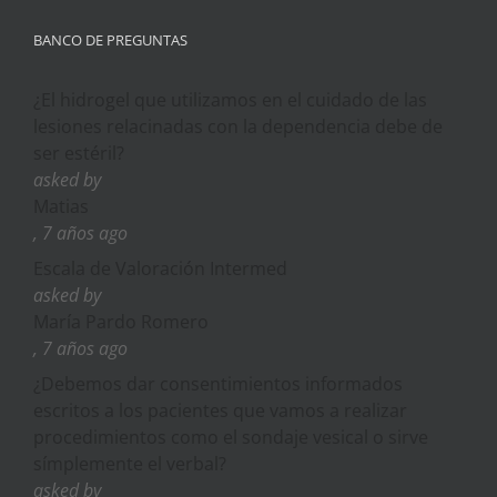
BANCO DE PREGUNTAS
¿El hidrogel que utilizamos en el cuidado de las
lesiones relacinadas con la dependencia debe de
ser estéril?
asked by
Matias
, 7 años ago
Escala de Valoración Intermed
asked by
María Pardo Romero
, 7 años ago
¿Debemos dar consentimientos informados
escritos a los pacientes que vamos a realizar
procedimientos como el sondaje vesical o sirve
símplemente el verbal?
asked by