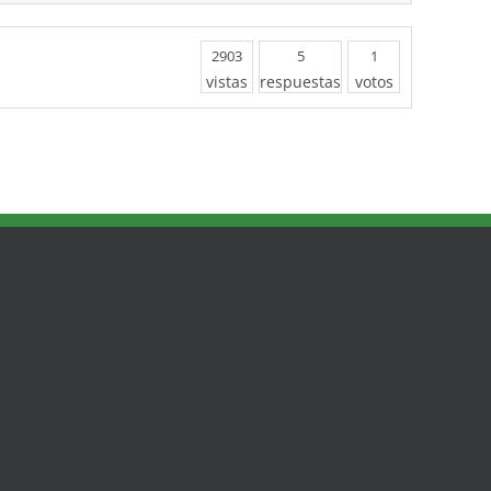
2903
5
1
vistas
respuestas
votos