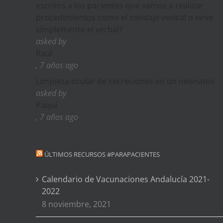
escritos a los pacientes que vamos a realizar
procedimientos como el sondaje vesical o sirve
símplemente el verbal?
asked by
Raul
, 7 años ago
Limpieza ocular de secreciones en un neonatos
asked by
Paqui
, 7 años ago
ÚLTIMOS RECURSOS #PARAPACIENTES
Calendario de Vacunaciones Andalucía 2021-
2022
8 noviembre, 2021