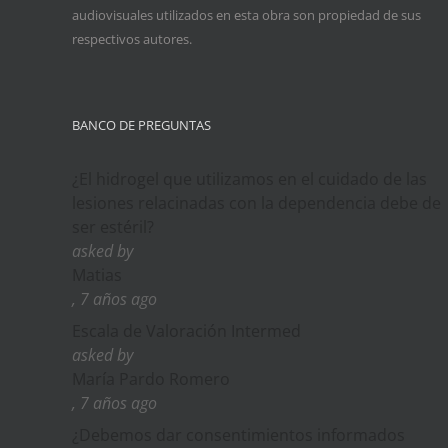
audiovisuales utilizados en esta obra son propiedad de sus
respectivos autores.
BANCO DE PREGUNTAS
¿El hidrogel que utilizamos en el cuidado de las
lesiones relacinadas con la dependencia debe de
ser estéril?
asked by
Matias
, 7 años ago
Escala de Valoración Intermed
asked by
María Pardo Romero
, 7 años ago
¿Debemos dar consentimientos informados