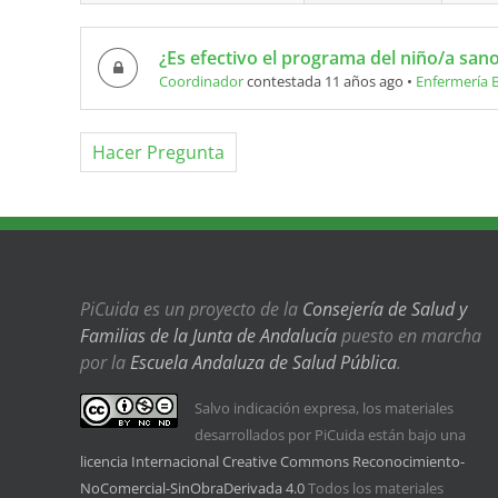
¿Es efectivo el programa del niño/a sano
Coordinador
contestada 11 años ago
•
Enfermería 
Hacer Pregunta
PiCuida es un proyecto de la
Consejería de Salud y
Familias de la Junta de Andalucía
puesto en marcha
por la
Escuela Andaluza de Salud Pública
.
Salvo indicación expresa, los materiales
desarrollados por PiCuida están bajo una
licencia Internacional Creative Commons Reconocimiento-
NoComercial-SinObraDerivada 4.0
Todos los materiales