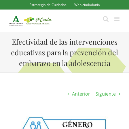
Saltar
Estrategia de Cuidados
Web ciudadanía
al
contenido
Efectividad de las intervenciones
educativas para la prevención del
embarazo en la adolescencia
Anterior
Siguiente