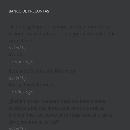
BANCO DE PREGUNTAS
¿El hidrogel que utilizamos en el cuidado de las
lesiones relacinadas con la dependencia debe de
ser estéril?
asked by
Matias
, 7 años ago
Escala de Valoración Intermed
asked by
María Pardo Romero
, 7 años ago
¿Debemos dar consentimientos informados
escritos a los pacientes que vamos a realizar
procedimientos como el sondaje vesical o sirve
símplemente el verbal?
asked by