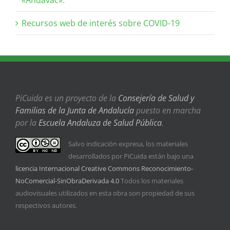
Recursos web de interés sobre COVID-19
PiCuida es un proyecto de la
Consejería de Salud y
Familias de la Junta de Andalucía
puesto en marcha
por la
Escuela Andaluza de Salud Pública
.
Salvo indicación expresa, los materiales
desarrollados por PiCuida están bajo una
licencia Internacional Creative Commons Reconocimiento-
NoComercial-SinObraDerivada 4.0
Todos los materiales
audiovisuales utilizados en esta obra son propiedad de sus
respectivos autores.