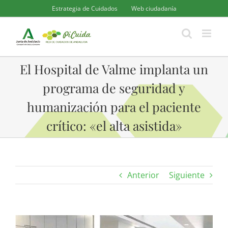
Saltar
Estrategia de Cuidados
Web ciudadanía
al
contenido
El Hospital de Valme implanta un
programa de seguridad y
humanización para el paciente
crítico: «el alta asistida»
Anterior
Siguiente