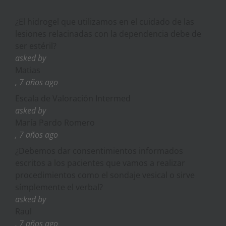
¿El hidrogel que utilizamos en el cuidado de las
lesiones relacinadas con la dependencia debe de
ser estéril?
asked by
Matias
, 7 años ago
Escala de Valoración Intermed
asked by
María Pardo Romero
, 7 años ago
¿Debemos dar consentimientos informados
escritos a los pacientes que vamos a realizar
procedimientos como el sondaje vesical o sirve
símplemente el verbal?
asked by
Raul
, 7 años ago