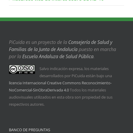
PiCuida es un proyecto de la
Consejería de Salud y
Familias de la Junta de Andalucía
puesto en marcha
por la
Escuela Andaluza de Salud Pública
.
Salvo indicación expresa, los materiales
desarrollados por PiCuida están bajo una
licencia Internacional Creative Commons Reconocimiento-
NoComercial-SinObraDerivada 4.0
Todos los materiales
audiovisuales utilizados en esta obra son propiedad de sus
respectivos autores.
BANCO DE PREGUNTAS