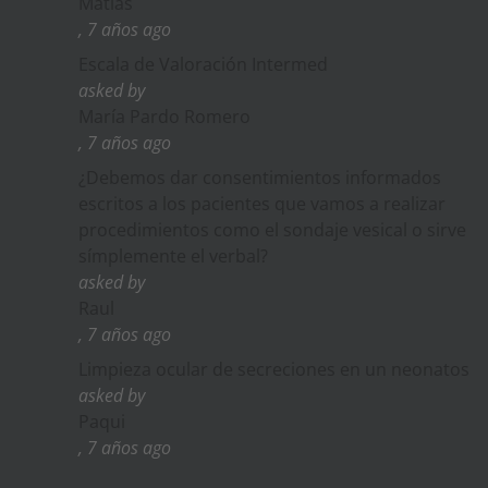
Matias
, 7 años ago
Escala de Valoración Intermed
asked by
María Pardo Romero
, 7 años ago
¿Debemos dar consentimientos informados
escritos a los pacientes que vamos a realizar
procedimientos como el sondaje vesical o sirve
símplemente el verbal?
asked by
Raul
, 7 años ago
Limpieza ocular de secreciones en un neonatos
asked by
Paqui
, 7 años ago