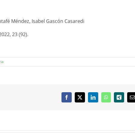
ntafé Méndez, Isabel Gascón Casaredi
022, 23 (92).
ria
Facebook
X
LinkedIn
WhatsApp
Xing
C
e