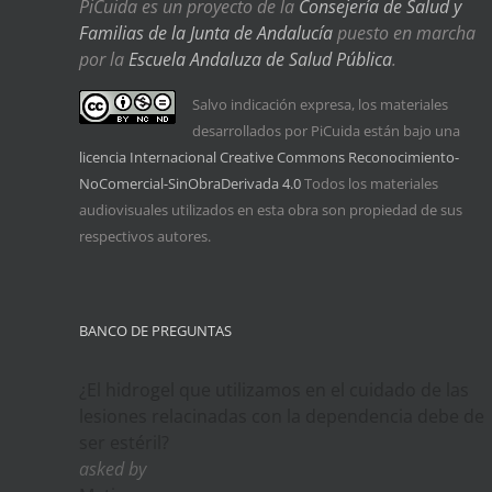
PiCuida es un proyecto de la
Consejería de Salud y
Familias de la Junta de Andalucía
puesto en marcha
por la
Escuela Andaluza de Salud Pública
.
Salvo indicación expresa, los materiales
desarrollados por PiCuida están bajo una
licencia Internacional Creative Commons Reconocimiento-
NoComercial-SinObraDerivada 4.0
Todos los materiales
audiovisuales utilizados en esta obra son propiedad de sus
respectivos autores.
BANCO DE PREGUNTAS
¿El hidrogel que utilizamos en el cuidado de las
lesiones relacinadas con la dependencia debe de
ser estéril?
asked by