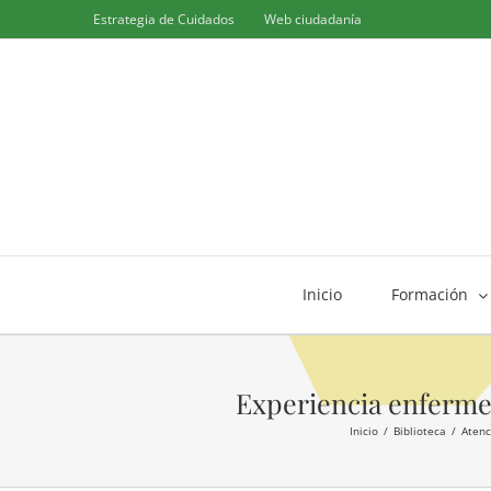
Saltar
Estrategia de Cuidados
Web ciudadanía
al
contenido
Inicio
Formación
Experiencia enfermer
Inicio
Biblioteca
Atenc