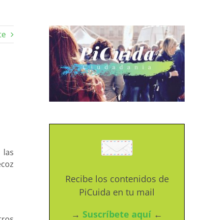
te
 las
ecoz
Recibe los contenidos de
PiCuida en tu mail
→
Suscríbete aquí
←
tros