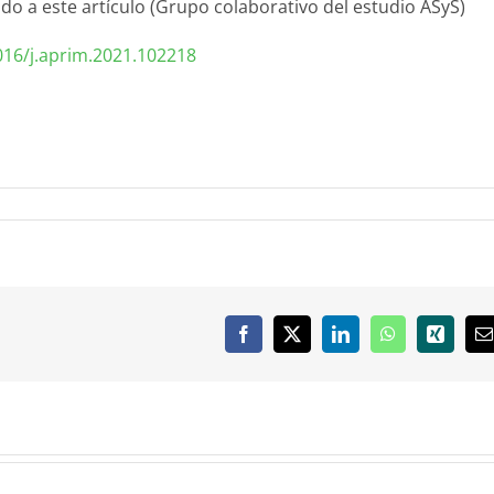
ado a este artículo (Grupo colaborativo del estudio ASyS)
016/j.aprim.2021.102218
Facebook
X
LinkedIn
WhatsApp
Xing
C
e