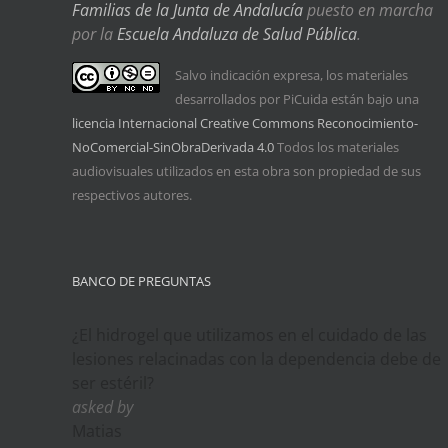
Familias de la Junta de Andalucía
puesto en marcha
por la
Escuela Andaluza de Salud Pública
.
Salvo indicación expresa, los materiales
desarrollados por PiCuida están bajo una
licencia Internacional Creative Commons Reconocimiento-
NoComercial-SinObraDerivada 4.0
Todos los materiales
audiovisuales utilizados en esta obra son propiedad de sus
respectivos autores.
BANCO DE PREGUNTAS
¿El hidrogel que utilizamos en el cuidado de las
lesiones relacinadas con la dependencia debe de
ser estéril?
asked by
Matias