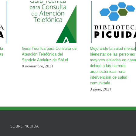
la
Guía Técnica para Consulta de
Mejorando la salud mental
as
Atención Telefónica del
bienestar de las personas
Servicio Andaluz de Salud
mayores aisladas en casa
8 noviembre, 2021
debido a las barreras
arquitectónicas: una
intervención de salud
comunitaria
3 junio, 2021
SOBRE PICUIDA