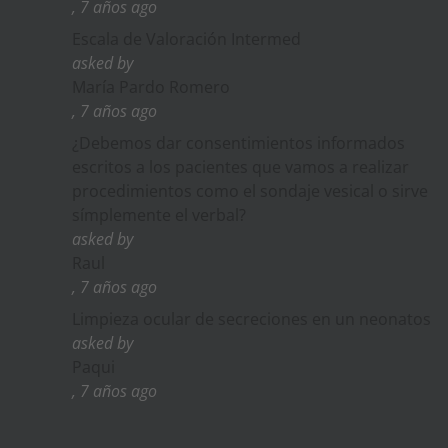
, 7 años ago
Escala de Valoración Intermed
asked by
María Pardo Romero
, 7 años ago
¿Debemos dar consentimientos informados
escritos a los pacientes que vamos a realizar
procedimientos como el sondaje vesical o sirve
símplemente el verbal?
asked by
Raul
, 7 años ago
Limpieza ocular de secreciones en un neonatos
asked by
Paqui
, 7 años ago