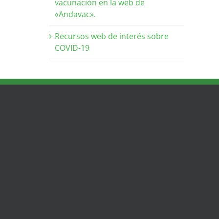
vacunación en la web de
«Andavac».
Recursos web de interés sobre
COVID-19