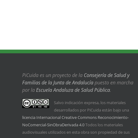
PiCuida es un proyecto de la
Consejería de Salud y
Familias de la Junta de Andalucía
puesto en marcha
por la
Escuela Andaluza de Salud Pública
.
Salvo indicación expresa, los materiales
desarrollados por PiCuida están bajo una
licencia Internacional Creative Commons Reconocimiento-
NoComercial-SinObraDerivada 4.0
Todos los materiales
audiovisuales utilizados en esta obra son propiedad de sus