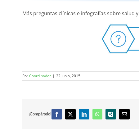
Más preguntas clínicas e infografías sobre salud y
Por
Coordinador
|
22 junio, 2015
¡Compártelo!
Facebook
X
LinkedIn
WhatsApp
Xing
Correo
electró