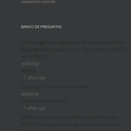
respectivos autores.
BANCO DE PREGUNTAS
¿El hidrogel que utilizamos en el cuidado de las
lesiones relacinadas con la dependencia debe de
ser estéril?
asked by
Matias
, 7 años ago
Escala de Valoración Intermed
asked by
María Pardo Romero
, 7 años ago
¿Debemos dar consentimientos informados
escritos a los pacientes que vamos a realizar