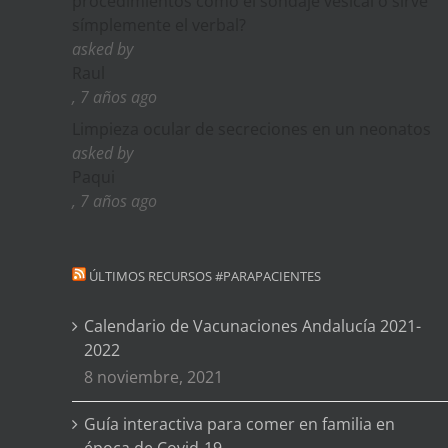
procedimientos como el sondaje vesical o sirve
símplemente el verbal?
asked by
Raul
, 7 años ago
Limpieza ocular de secreciones en un neonatos
asked by
Paqui
, 7 años ago
ÚLTIMOS RECURSOS #PARAPACIENTES
Calendario de Vacunaciones Andalucía 2021-
2022
8 noviembre, 2021
Guía interactiva para comer en familia en