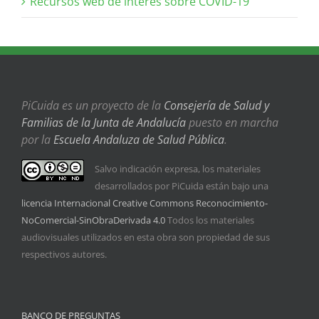
Recursos web de interés sobre COVID-19
PiCuida es un proyecto de la
Consejería de Salud y
Familias de la Junta de Andalucía
puesto en marcha
por la
Escuela Andaluza de Salud Pública
.
Salvo indicación expresa, los materiales
desarrollados por PiCuida están bajo una
licencia Internacional Creative Commons Reconocimiento-
NoComercial-SinObraDerivada 4.0
Todos los materiales
audiovisuales utilizados en esta obra son propiedad de sus
respectivos autores.
BANCO DE PREGUNTAS