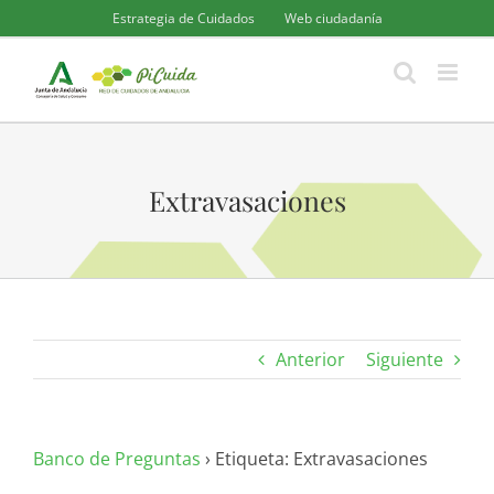
Saltar
Estrategia de Cuidados
Web ciudadanía
al
contenido
Extravasaciones
Anterior
Siguiente
Banco de Preguntas
›
Etiqueta: Extravasaciones