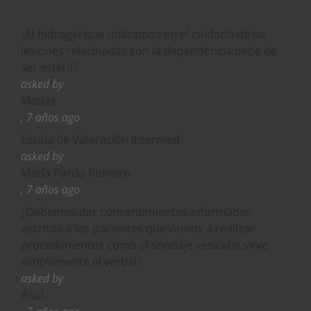
¿El hidrogel que utilizamos en el cuidado de las
lesiones relacinadas con la dependencia debe de
ser estéril?
asked by
Matias
, 7 años ago
Escala de Valoración Intermed
asked by
María Pardo Romero
, 7 años ago
¿Debemos dar consentimientos informados
escritos a los pacientes que vamos a realizar
procedimientos como el sondaje vesical o sirve
símplemente el verbal?
asked by
Raul