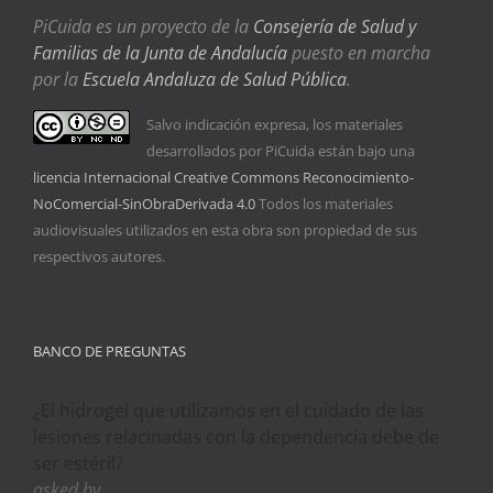
PiCuida es un proyecto de la
Consejería de Salud y
Familias de la Junta de Andalucía
puesto en marcha
por la
Escuela Andaluza de Salud Pública
.
Salvo indicación expresa, los materiales
desarrollados por PiCuida están bajo una
licencia Internacional Creative Commons Reconocimiento-
NoComercial-SinObraDerivada 4.0
Todos los materiales
audiovisuales utilizados en esta obra son propiedad de sus
respectivos autores.
BANCO DE PREGUNTAS
¿El hidrogel que utilizamos en el cuidado de las
lesiones relacinadas con la dependencia debe de
ser estéril?
asked by