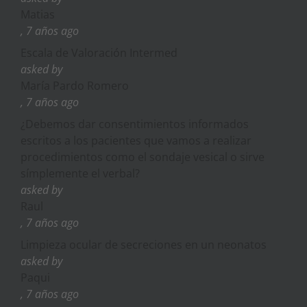
Matias
, 7 años ago
Escala de Valoración Intermed
asked by
María Pardo Romero
, 7 años ago
¿Debemos dar consentimientos informados
escritos a los pacientes que vamos a realizar
procedimientos como el sondaje vesical o sirve
símplemente el verbal?
asked by
Raul
, 7 años ago
Limpieza ocular de secreciones en un neonatos
asked by
Paqui
, 7 años ago