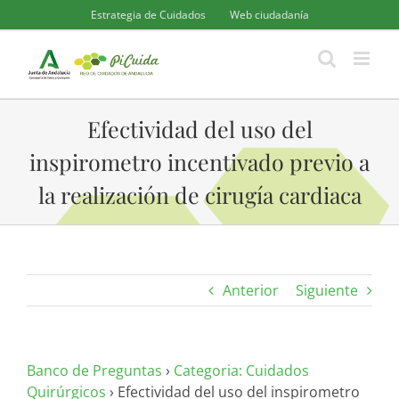
Saltar
Estrategia de Cuidados
Web ciudadanía
al
contenido
Efectividad del uso del
inspirometro incentivado previo a
la realización de cirugía cardiaca
Anterior
Siguiente
Banco de Preguntas
›
Categoria: Cuidados
Quirúrgicos
›
Efectividad del uso del inspirometro