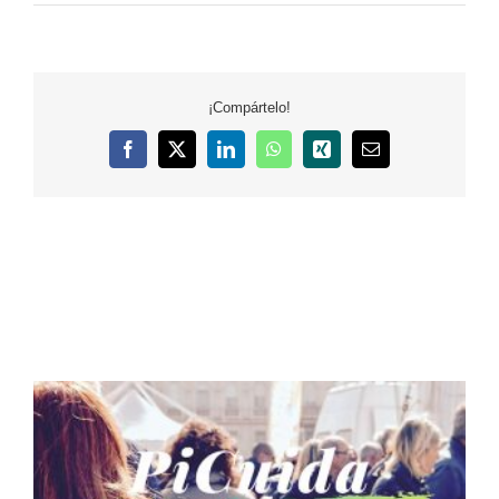
¡Compártelo!
Facebook
X
LinkedIn
WhatsApp
Xing
Correo
electrónico