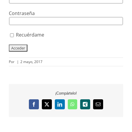
Contraseña
Recuérdame
Por
|
2 mayo, 2017
¡Compártelo!
Facebook
X
LinkedIn
WhatsApp
Xing
Correo
electrónico