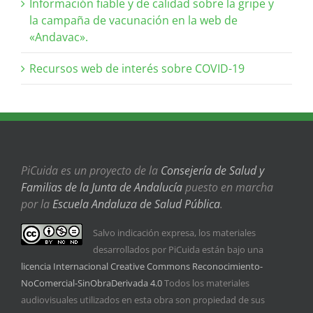
Información fiable y de calidad sobre la gripe y
la campaña de vacunación en la web de
«Andavac».
Recursos web de interés sobre COVID-19
PiCuida es un proyecto de la
Consejería de Salud y
Familias de la Junta de Andalucía
puesto en marcha
por la
Escuela Andaluza de Salud Pública
.
Salvo indicación expresa, los materiales
desarrollados por PiCuida están bajo una
licencia Internacional Creative Commons Reconocimiento-
NoComercial-SinObraDerivada 4.0
Todos los materiales
audiovisuales utilizados en esta obra son propiedad de sus