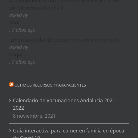
procedimientos como el sondaje vesical o sirve
símplemente el verbal?
asked by
Raul
, 7 años ago
Limpieza ocular de secreciones en un neonatos
asked by
Paqui
, 7 años ago
ÚLTIMOS RECURSOS #PARAPACIENTES
Calendario de Vacunaciones Andalucía 2021-
2022
8 noviembre, 2021
Guía interactiva para comer en familia en época
de Covid-19