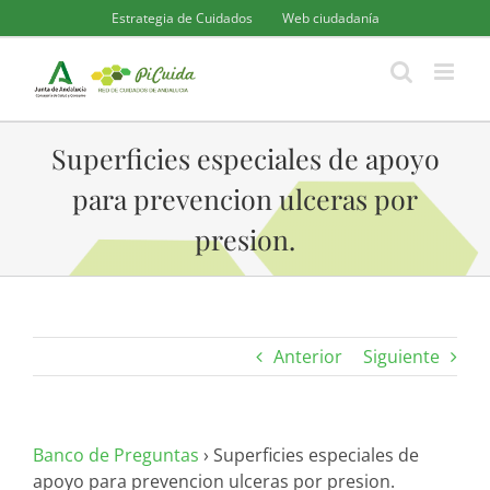
Saltar
Estrategia de Cuidados
Web ciudadanía
al
contenido
Superficies especiales de apoyo
para prevencion ulceras por
presion.
Anterior
Siguiente
Banco de Preguntas
›
Superficies especiales de
apoyo para prevencion ulceras por presion.