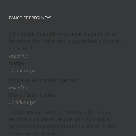
BANCO DE PREGUNTAS
¿El hidrogel que utilizamos en el cuidado de las
lesiones relacinadas con la dependencia debe de
ser estéril?
asked by
Matias
, 7 años ago
Escala de Valoración Intermed
asked by
María Pardo Romero
, 7 años ago
¿Debemos dar consentimientos informados
escritos a los pacientes que vamos a realizar
procedimientos como el sondaje vesical o sirve
símplemente el verbal?