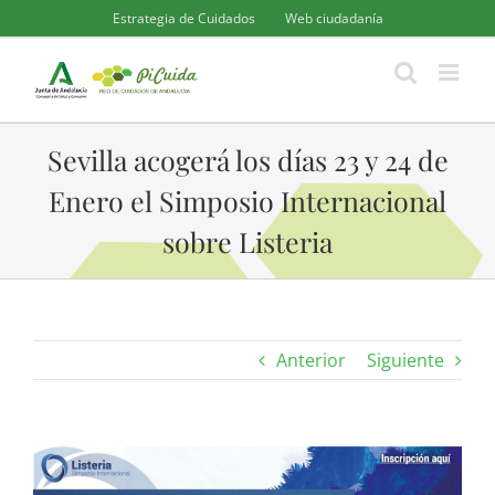
Saltar
Estrategia de Cuidados
Web ciudadanía
al
contenido
Sevilla acogerá los días 23 y 24 de
Enero el Simposio Internacional
sobre Listeria
Anterior
Siguiente