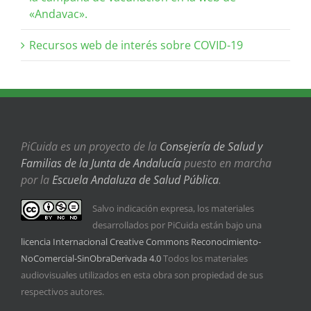
«Andavac».
Recursos web de interés sobre COVID-19
PiCuida es un proyecto de la
Consejería de Salud y
Familias de la Junta de Andalucía
puesto en marcha
por la
Escuela Andaluza de Salud Pública
.
Salvo indicación expresa, los materiales
desarrollados por PiCuida están bajo una
licencia Internacional Creative Commons Reconocimiento-
NoComercial-SinObraDerivada 4.0
Todos los materiales
audiovisuales utilizados en esta obra son propiedad de sus
respectivos autores.