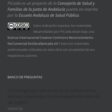
PiCuida es un proyecto de la
Consejería de Salud y
Familias de la Junta de Andalucía
puesto en marcha
por la
Escuela Andaluza de Salud Pública
.
Salvo indicación expresa, los materiales
desarrollados por PiCuida están bajo una
licencia Internacional Creative Commons Reconocimiento-
NoComercial-SinObraDerivada 4.0
Todos los materiales
audiovisuales utilizados en esta obra son propiedad de sus
respectivos autores.
BANCO DE PREGUNTAS
¿El hidrogel que utilizamos en el cuidado de las
lesiones relacinadas con la dependencia debe de
ser estéril?
asked by