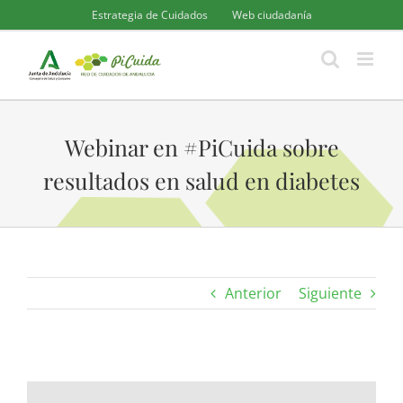
Saltar
Estrategia de Cuidados
Web ciudadanía
al
contenido
Webinar en #PiCuida sobre
resultados en salud en diabetes
Anterior
Siguiente