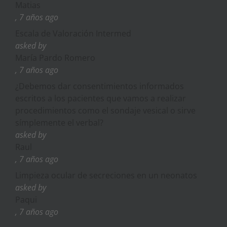
Matias
, 7 años ago
Escala de Valoración Intermed
asked by
María Pardo Romero
, 7 años ago
¿Debemos dar consentimientos informados
escritos a los pacientes que vamos a realizar
procedimientos como el sondaje vesical o sirve
símplemente el verbal?
asked by
Raul
, 7 años ago
Limpieza ocular de secreciones en un neonatos
asked by
Paqui
, 7 años ago