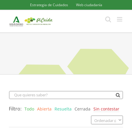
Saltar
Estrategia de Cuidados
Web ciudadanía
al
contenido
Filtro:
Todo
Abierta
Resuelta
Cerrada
Sin contestar