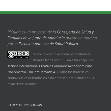
PiCuida es un proyecto de la
Consejería de Salud y
Familias de la Junta de Andalucía
puesto en marcha
por la
Escuela Andaluza de Salud Pública
.
Salvo indicación expresa, los materiales
desarrollados por PiCuida están bajo una
licencia Internacional Creative Commons Reconocimiento-
NoComercial-SinObraDerivada 4.0
Todos los materiales
audiovisuales utilizados en esta obra son propiedad de sus
respectivos autores.
BANCO DE PREGUNTAS