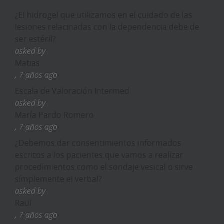
¿El hidrogel que utilizamos en el cuidado de las
lesiones relacinadas con la dependencia debe de
ser estéril?
asked by
Matias
, 7 años ago
Escala de Valoración Intermed
asked by
María Pardo Romero
, 7 años ago
¿Debemos dar consentimientos informados
escritos a los pacientes que vamos a realizar
procedimientos como el sondaje vesical o sirve
símplemente el verbal?
asked by
Raul
, 7 años ago