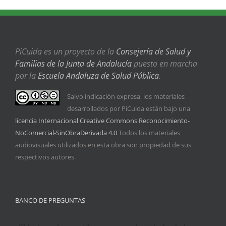
PiCuida es un proyecto de la
Consejería de Salud y
Familias de la Junta de Andalucía
puesto en marcha
por la
Escuela Andaluza de Salud Pública
.
Salvo indicación expresa, los materiales
desarrollados por PiCuida están bajo una
licencia Internacional Creative Commons Reconocimiento-
NoComercial-SinObraDerivada 4.0
Todos los materiales
audiovisuales utilizados en esta obra son propiedad de sus
respectivos autores.
BANCO DE PREGUNTAS