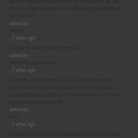
¿El hidrogel que utilizamos en el cuidado de las
lesiones relacinadas con la dependencia debe de
ser estéril?
asked by
Matias
, 7 años ago
Escala de Valoración Intermed
asked by
María Pardo Romero
, 7 años ago
¿Debemos dar consentimientos informados
escritos a los pacientes que vamos a realizar
procedimientos como el sondaje vesical o sirve
símplemente el verbal?
asked by
Raul
, 7 años ago
Limpieza ocular de secreciones en un neonatos