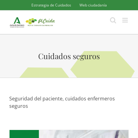
Saltar
Estrategia de Cuidados
Web ciudadanía
al
contenido
Cuidados seguros
Seguridad del paciente, cuidados enfermeros
seguros