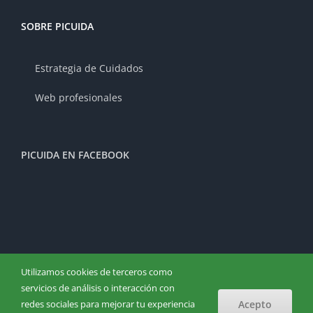
SOBRE PICUIDA
Estrategia de Cuidados
Web profesionales
PICUIDA EN FACEBOOK
Utilizamos cookies de terceros como
Aviso legal
·
Privacidad
·
Cookies
servicios de análisis o interacción con
redes sociales para mejorar tu experiencia
Acepto