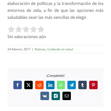
elaboración de políticas y la transformación de los
entornos de vida, a fin de que las opciones más
saludables sean las más sencillas de elegir.
Valora este artículo:
Enviar valoración
Sin valoraciones aún
24 febrero, 2017
|
Noticias
,
Cuidando mi salud
¡Compártelo!
Facebook
Twitter
Reddit
LinkedIn
WhatsApp
Telegram
Tumblr
Pinterest
Vk
Xing
Correo
electrónico