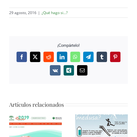
29 agosto, 2016
|
¿Qué hago si...?
¡Compártelo!
Facebook
Twitter
Reddit
LinkedIn
WhatsApp
Telegram
Tumblr
Pinterest
Vk
Xing
Correo
electrónico
Artículos relacionados