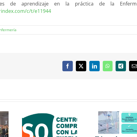
nales de aprendizaje en la práctica de la Enferm
erindex.com/c/t/e11944
enfermería
Facebook
X
LinkedIn
WhatsApp
Xing
C
e