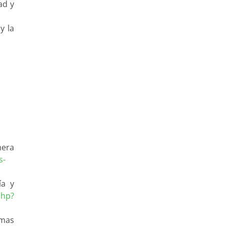
ad y
y la
mera
s-
ía y
.php?
emas