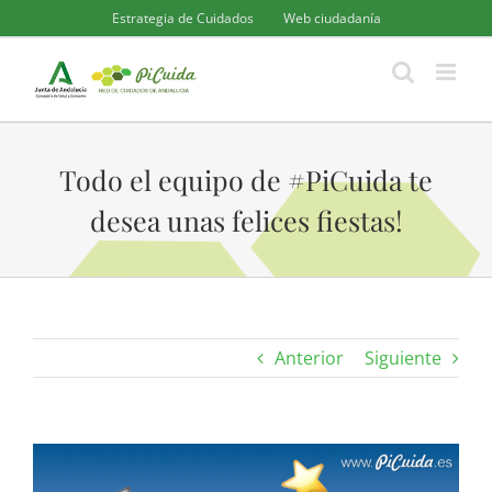
Saltar
Estrategia de Cuidados
Web ciudadanía
al
contenido
Todo el equipo de #PiCuida te
desea unas felices fiestas!
Anterior
Siguiente