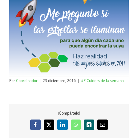
Por
Coordinador
|
23 diciembre, 2016
|
#PiCuiders de la semana
¡Compártelo!
Facebook
X
LinkedIn
WhatsApp
Xing
Correo
electrónico