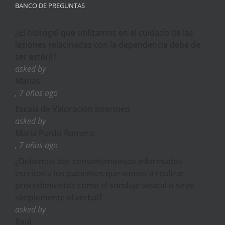
BANCO DE PREGUNTAS
¿El hidrogel que utilizamos en el cuidado de las
lesiones relacinadas con la dependencia debe de
ser estéril?
asked by
Matias
, 7 años ago
Escala de Valoración Intermed
asked by
María Pardo Romero
, 7 años ago
¿Debemos dar consentimientos informados
escritos a los pacientes que vamos a realizar
procedimientos como el sondaje vesical o sirve
símplemente el verbal?
asked by
Raul