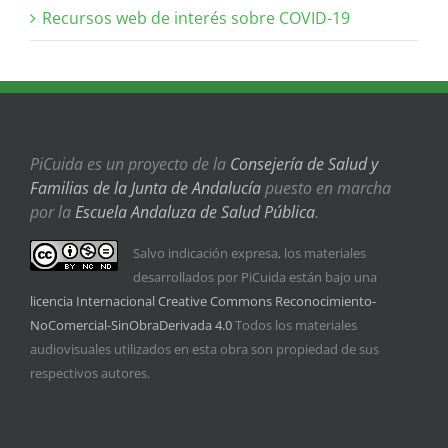
Recursos web de interés sobre COVID-19
PiCuida es un proyecto de la
Consejería de Salud y
Familias de la Junta de Andalucía
puesto en marcha
por la
Escuela Andaluza de Salud Pública
.
Salvo indicación expresa, los materiales
desarrollados por PiCuida están bajo una
licencia Internacional Creative Commons Reconocimiento-
NoComercial-SinObraDerivada 4.0
Todos los materiales
audiovisuales utilizados en esta obra son propiedad de sus
respectivos autores.