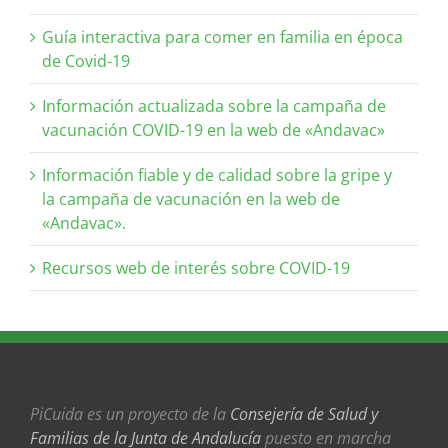
Guía interactiva para comer en familia en época
de Covid-19
Información actualizada sobre la campaña de
vacunación COVID-19 en la web de «Andavac»
Información fiable y de calidad sobre la gripe y
la campaña de vacunación en la web de
«Andavac».
Recursos web de interés sobre COVID-19
PiCuida es un proyecto de la
Consejería de Salud y
Familias de la Junta de Andalucía
puesto en marcha