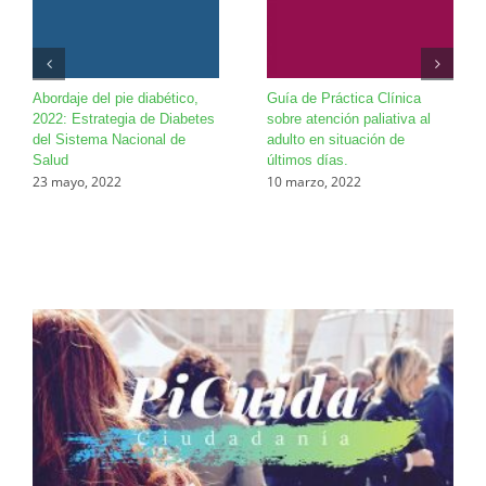
Abordaje del pie diabético,
Guía de Práctica Clínica
2022: Estrategia de Diabetes
sobre atención paliativa al
del Sistema Nacional de
adulto en situación de
Salud
últimos días.
23 mayo, 2022
10 marzo, 2022