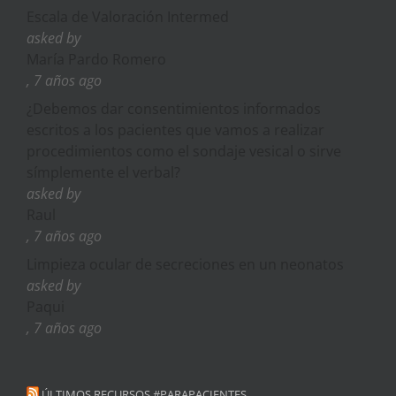
Escala de Valoración Intermed
asked by
María Pardo Romero
, 7 años ago
¿Debemos dar consentimientos informados
escritos a los pacientes que vamos a realizar
procedimientos como el sondaje vesical o sirve
símplemente el verbal?
asked by
Raul
, 7 años ago
Limpieza ocular de secreciones en un neonatos
asked by
Paqui
, 7 años ago
ÚLTIMOS RECURSOS #PARAPACIENTES