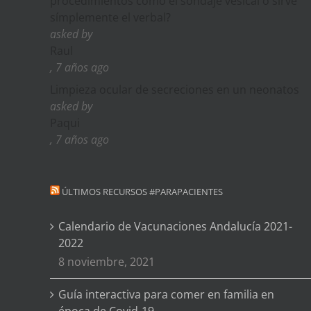
procedimientos como el sondaje vesical o sirve
símplemente el verbal?
asked by
Raul
, 7 años ago
Limpieza ocular de secreciones en un neonatos
asked by
Paqui
, 7 años ago
ÚLTIMOS RECURSOS #PARAPACIENTES
Calendario de Vacunaciones Andalucía 2021-
2022
8 noviembre, 2021
Guía interactiva para comer en familia en