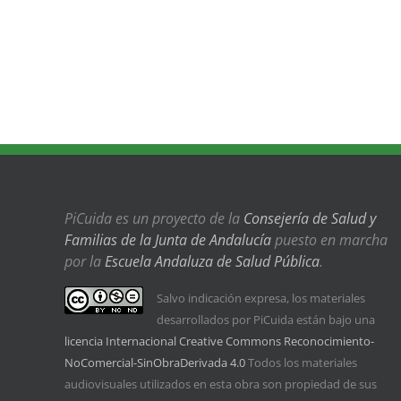
PiCuida es un proyecto de la
Consejería de Salud y
Familias de la Junta de Andalucía
puesto en marcha
por la
Escuela Andaluza de Salud Pública
.
Salvo indicación expresa, los materiales
desarrollados por PiCuida están bajo una
licencia Internacional Creative Commons Reconocimiento-
NoComercial-SinObraDerivada 4.0
Todos los materiales
audiovisuales utilizados en esta obra son propiedad de sus