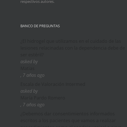
respectivos autores.
BANCO DE PREGUNTAS
¿El hidrogel que utilizamos en el cuidado de las
lesiones relacinadas con la dependencia debe de
ser estéril?
asked by
Matias
, 7 años ago
Escala de Valoración Intermed
asked by
María Pardo Romero
, 7 años ago
¿Debemos dar consentimientos informados
escritos a los pacientes que vamos a realizar