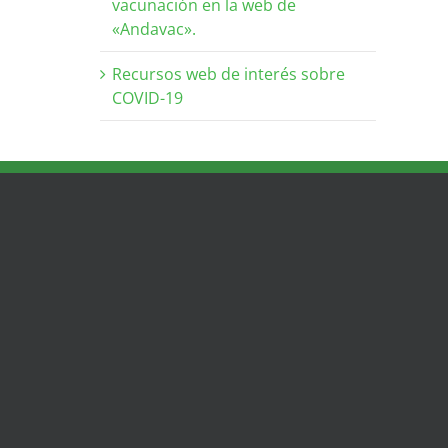
vacunación en la web de
«Andavac».
Recursos web de interés sobre
COVID-19