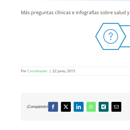
Más preguntas clínicas e infografías sobre salud y
Por
Coordinador
|
22 junio, 2015
¡Compártelo!
Facebook
X
LinkedIn
WhatsApp
Xing
Correo
electró