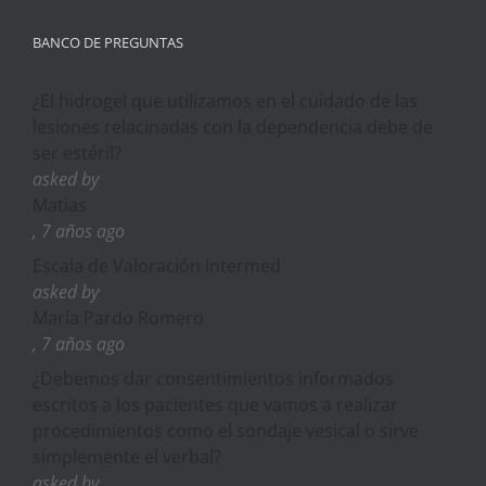
BANCO DE PREGUNTAS
¿El hidrogel que utilizamos en el cuidado de las
lesiones relacinadas con la dependencia debe de
ser estéril?
asked by
Matias
, 7 años ago
Escala de Valoración Intermed
asked by
María Pardo Romero
, 7 años ago
¿Debemos dar consentimientos informados
escritos a los pacientes que vamos a realizar
procedimientos como el sondaje vesical o sirve
símplemente el verbal?
asked by