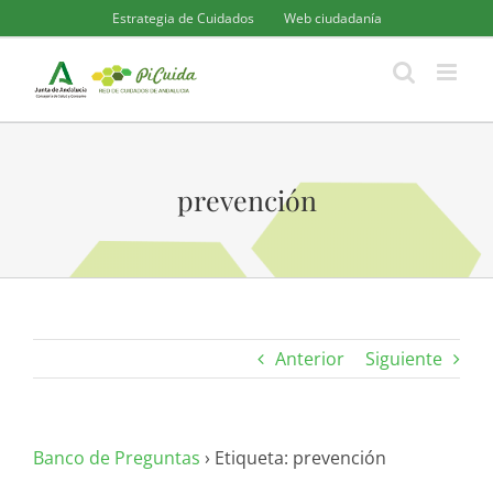
Saltar
Estrategia de Cuidados
Web ciudadanía
al
contenido
prevención
Anterior
Siguiente
Banco de Preguntas
›
Etiqueta: prevención