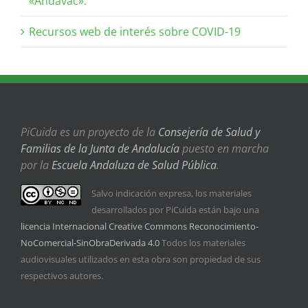
«Andavac».
Recursos web de interés sobre COVID-19
PiCuida es un proyecto de la
Consejería de Salud y
Familias de la Junta de Andalucía
puesto en marcha
por la
Escuela Andaluza de Salud Pública
.
Salvo indicación expresa, los materiales
desarrollados por PiCuida están bajo una
licencia Internacional Creative Commons Reconocimiento-
NoComercial-SinObraDerivada 4.0
Todos los materiales
audiovisuales utilizados en esta obra son propiedad de sus
respectivos autores.