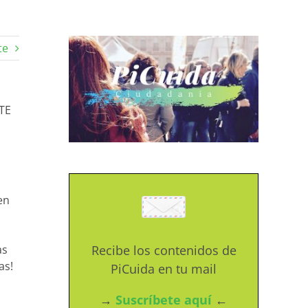
te
TE
en
as
Recibe los contenidos de
as!
PiCuida en tu mail
→
Suscríbete aquí
←