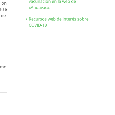
vacunación en la web de
ción
«Andavac».
e se
omo
Recursos web de interés sobre
COVID-19
o!
como