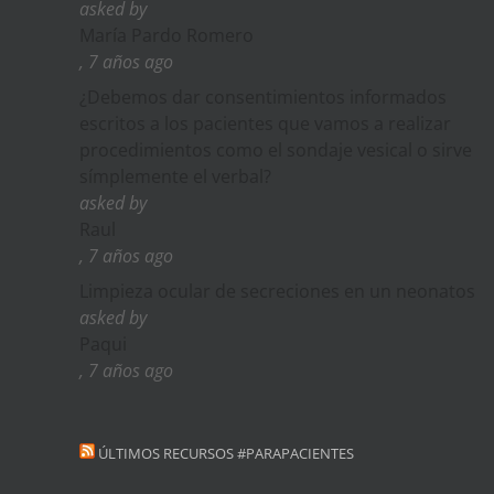
asked by
María Pardo Romero
, 7 años ago
¿Debemos dar consentimientos informados
escritos a los pacientes que vamos a realizar
procedimientos como el sondaje vesical o sirve
símplemente el verbal?
asked by
Raul
, 7 años ago
Limpieza ocular de secreciones en un neonatos
asked by
Paqui
, 7 años ago
ÚLTIMOS RECURSOS #PARAPACIENTES