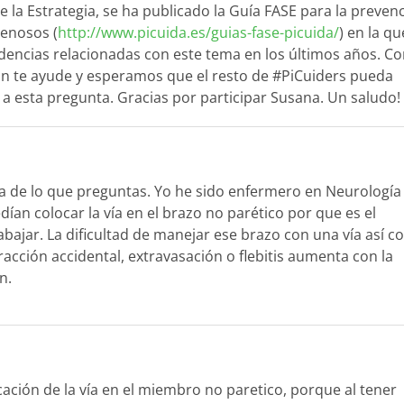
e la Estrategia, se ha publicado la Guía FASE para la preven
venosos (
http://www.picuida.es/guias-fase-picuida/
) en la qu
idencias relacionadas con este tema en los últimos años. C
ón te ayude y esperamos que el resto de #PiCuiders pueda
 a esta pregunta. Gracias por participar Susana. Un salud
rca de lo que preguntas. Yo he sido enfermero en Neurología
ían colocar la vía en el brazo no parético por que es el
rabajar. La dificultad de manejar ese brazo con una vía así 
racción accidental, extravasación o flebitis aumenta con la
n.
ación de la vía en el miembro no paretico, porque al tener