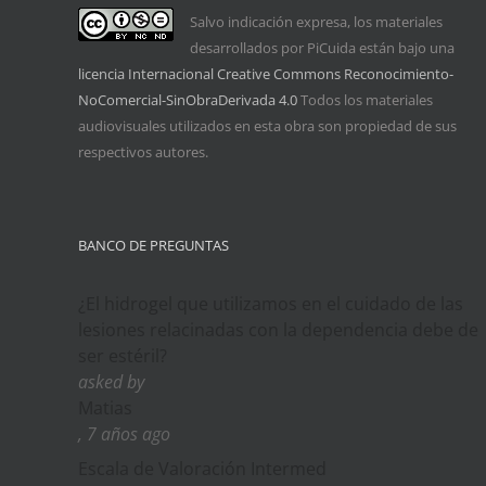
Salvo indicación expresa, los materiales
desarrollados por PiCuida están bajo una
licencia Internacional Creative Commons Reconocimiento-
NoComercial-SinObraDerivada 4.0
Todos los materiales
audiovisuales utilizados en esta obra son propiedad de sus
respectivos autores.
BANCO DE PREGUNTAS
¿El hidrogel que utilizamos en el cuidado de las
lesiones relacinadas con la dependencia debe de
ser estéril?
asked by
Matias
, 7 años ago
Escala de Valoración Intermed