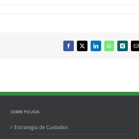
Facebook
X
LinkedIn
WhatsApp
Xing
C
e
SOBRE PICUIDA
Estrategia de Cuidados