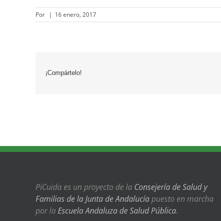
Por
|
16 enero, 2017
¡Compártelo!
PiCuida es un proyecto de la
Consejería de Salud y
Familias de la Junta de Andalucía
puesto en marcha
por la
Escuela Andaluza de Salud Pública
.