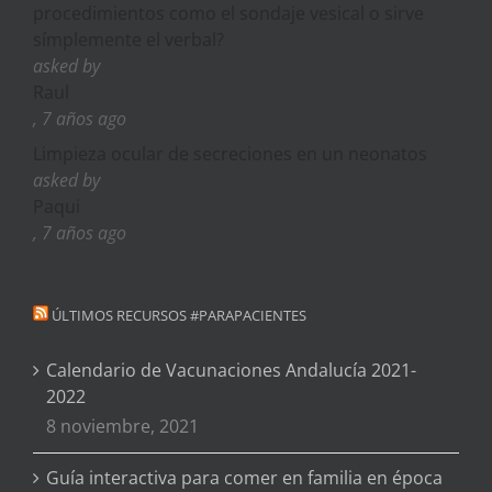
procedimientos como el sondaje vesical o sirve
símplemente el verbal?
asked by
Raul
, 7 años ago
Limpieza ocular de secreciones en un neonatos
asked by
Paqui
, 7 años ago
ÚLTIMOS RECURSOS #PARAPACIENTES
Calendario de Vacunaciones Andalucía 2021-
2022
8 noviembre, 2021
Guía interactiva para comer en familia en época