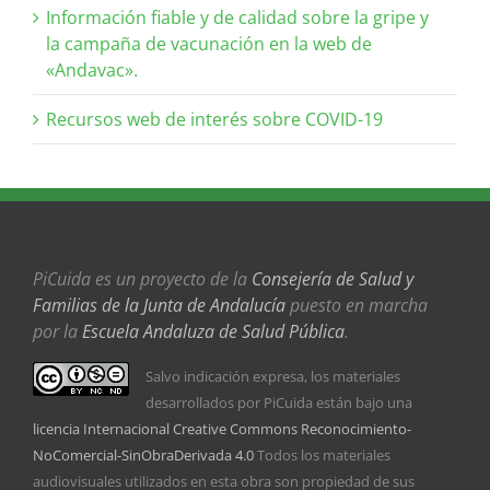
Información fiable y de calidad sobre la gripe y
la campaña de vacunación en la web de
«Andavac».
Recursos web de interés sobre COVID-19
PiCuida es un proyecto de la
Consejería de Salud y
Familias de la Junta de Andalucía
puesto en marcha
por la
Escuela Andaluza de Salud Pública
.
Salvo indicación expresa, los materiales
desarrollados por PiCuida están bajo una
licencia Internacional Creative Commons Reconocimiento-
NoComercial-SinObraDerivada 4.0
Todos los materiales
audiovisuales utilizados en esta obra son propiedad de sus