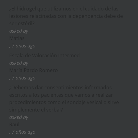
¿El hidrogel que utilizamos en el cuidado de las
lesiones relacinadas con la dependencia debe de
ser estéril?
asked by
Matias
, 7 años ago
Escala de Valoración Intermed
asked by
María Pardo Romero
, 7 años ago
¿Debemos dar consentimientos informados
escritos a los pacientes que vamos a realizar
procedimientos como el sondaje vesical o sirve
símplemente el verbal?
asked by
Raul
, 7 años ago