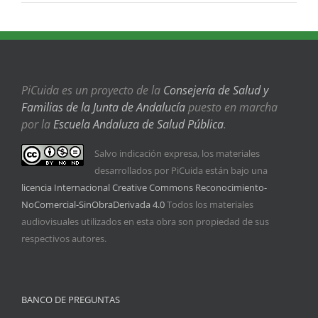
PiCuida es un proyecto de la
Consejería de Salud y
Familias de la Junta de Andalucía
puesto en marcha
por la
Escuela Andaluza de Salud Pública
.
Salvo indicación expresa, los materiales
desarrollados por PiCuida están bajo una
licencia Internacional Creative Commons Reconocimiento-
NoComercial-SinObraDerivada 4.0
Todos los materiales
audiovisuales utilizados en esta obra son propiedad de sus
respectivos autores.
BANCO DE PREGUNTAS