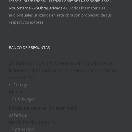
licencia Internacional Creative Commons Reconocimiento-
NoComercial-SinObraDerivada 4.0
Todos los materiales
audiovisuales utilizados en esta obra son propiedad de sus
respectivos autores.
BANCO DE PREGUNTAS
¿El hidrogel que utilizamos en el cuidado de las
lesiones relacinadas con la dependencia debe de
ser estéril?
asked by
Matias
, 7 años ago
Escala de Valoración Intermed
asked by
María Pardo Romero
, 7 años ago