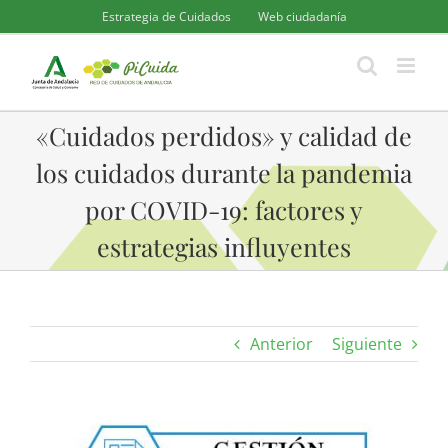
Saltar
Estrategia de Cuidados
Web ciudadanía
al
contenido
«Cuidados perdidos» y calidad de
los cuidados durante la pandemia
por COVID-19: factores y
estrategias influyentes
Anterior
Siguiente