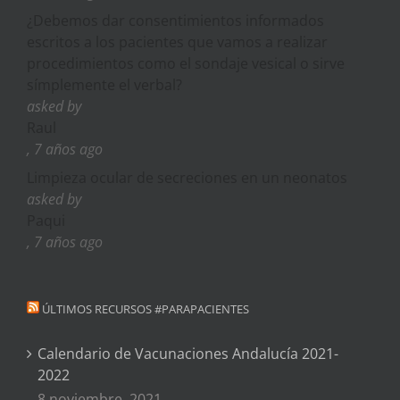
¿Debemos dar consentimientos informados
escritos a los pacientes que vamos a realizar
procedimientos como el sondaje vesical o sirve
símplemente el verbal?
asked by
Raul
, 7 años ago
Limpieza ocular de secreciones en un neonatos
asked by
Paqui
, 7 años ago
ÚLTIMOS RECURSOS #PARAPACIENTES
Calendario de Vacunaciones Andalucía 2021-
2022
8 noviembre, 2021