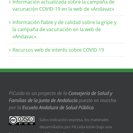
Información actualizada sobre la campaña de
vacunación COVID-19 en la web de «Andavac»
Información fiable y de calidad sobre la gripe y
la campaña de vacunación en la web de
«Andavac».
Recursos web de interés sobre COVID-19
PiCuida es un proyecto de la
Consejería de Salud y
Familias de la Junta de Andalucía
puesto en marcha
por la
Escuela Andaluza de Salud Pública
.
Salvo indicación expresa, los materiales
desarrollados por PiCuida están bajo una