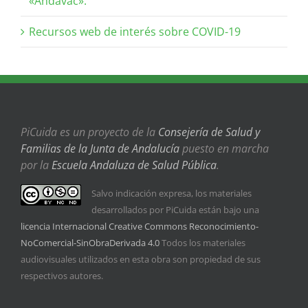
«Andavac».
Recursos web de interés sobre COVID-19
PiCuida es un proyecto de la
Consejería de Salud y
Familias de la Junta de Andalucía
puesto en marcha
por la
Escuela Andaluza de Salud Pública
.
Salvo indicación expresa, los materiales
desarrollados por PiCuida están bajo una
licencia Internacional Creative Commons Reconocimiento-
NoComercial-SinObraDerivada 4.0
Todos los materiales
audiovisuales utilizados en esta obra son propiedad de sus
respectivos autores.