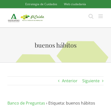
Saltar
Estrategia de Cuidados
Web ciudadanía
al
contenido
buenos hábitos
Anterior
Siguiente
Banco de Preguntas
›
Etiqueta: buenos hábitos