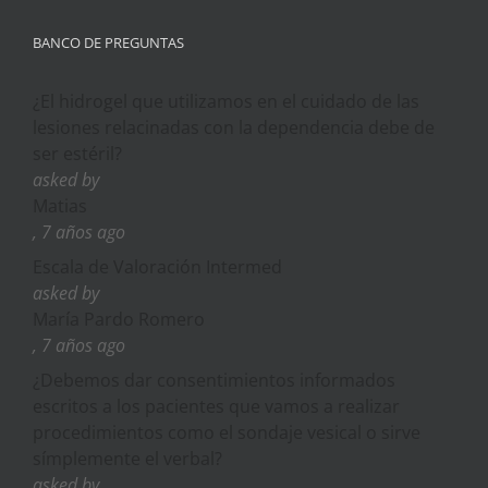
BANCO DE PREGUNTAS
¿El hidrogel que utilizamos en el cuidado de las
lesiones relacinadas con la dependencia debe de
ser estéril?
asked by
Matias
, 7 años ago
Escala de Valoración Intermed
asked by
María Pardo Romero
, 7 años ago
¿Debemos dar consentimientos informados
escritos a los pacientes que vamos a realizar
procedimientos como el sondaje vesical o sirve
símplemente el verbal?
asked by