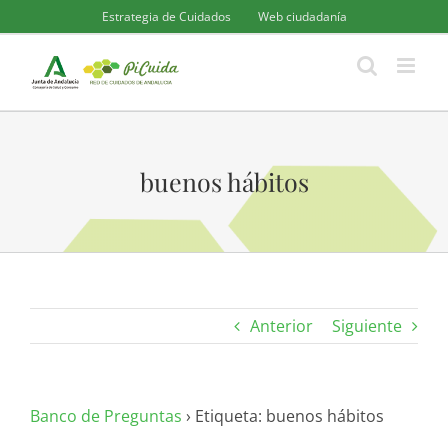
Saltar
Estrategia de Cuidados
Web ciudadanía
al
contenido
buenos hábitos
Anterior
Siguiente
Banco de Preguntas
›
Etiqueta: buenos hábitos