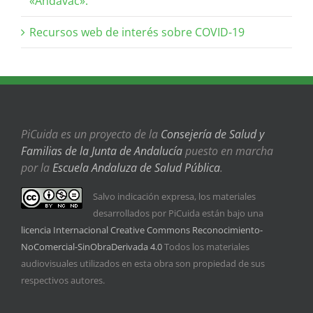
«Andavac».
Recursos web de interés sobre COVID-19
PiCuida es un proyecto de la
Consejería de Salud y
Familias de la Junta de Andalucía
puesto en marcha
por la
Escuela Andaluza de Salud Pública
.
Salvo indicación expresa, los materiales
desarrollados por PiCuida están bajo una
licencia Internacional Creative Commons Reconocimiento-
NoComercial-SinObraDerivada 4.0
Todos los materiales
audiovisuales utilizados en esta obra son propiedad de sus
respectivos autores.