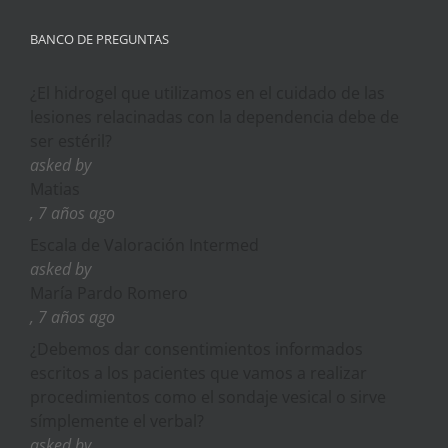
BANCO DE PREGUNTAS
¿El hidrogel que utilizamos en el cuidado de las
lesiones relacinadas con la dependencia debe de
ser estéril?
asked by
Matias
, 7 años ago
Escala de Valoración Intermed
asked by
María Pardo Romero
, 7 años ago
¿Debemos dar consentimientos informados
escritos a los pacientes que vamos a realizar
procedimientos como el sondaje vesical o sirve
símplemente el verbal?
asked by