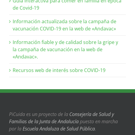
Guía interactiva para comer en familia en época
de Covid-19
Información actualizada sobre la campaña de
vacunación COVID-19 en la web de «Andavac»
Información fiable y de calidad sobre la gripe y
la campaña de vacunación en la web de
«Andavac».
Recursos web de interés sobre COVID-19
PiCuida es un proyecto de la
Consejería de Salud y
Familias de la Junta de Andalucía
puesto en marcha
por la
Escuela Andaluza de Salud Pública
.