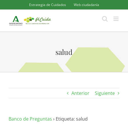
Saltar
Estrategia de Cuidados
Web ciudadanía
al
contenido
salud
Anterior
Siguiente
Banco de Preguntas
›
Etiqueta: salud