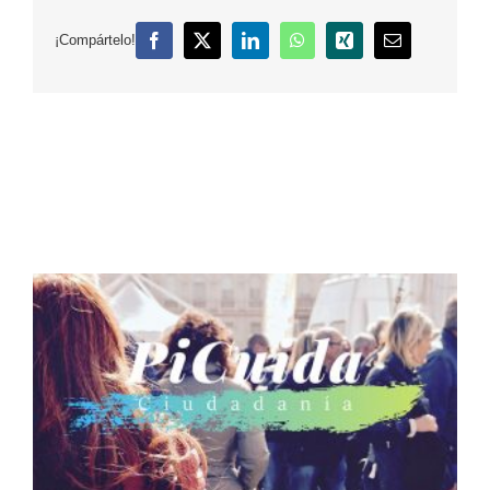
¡Compártelo!
Facebook
X
LinkedIn
WhatsApp
Xing
Correo
electrónico