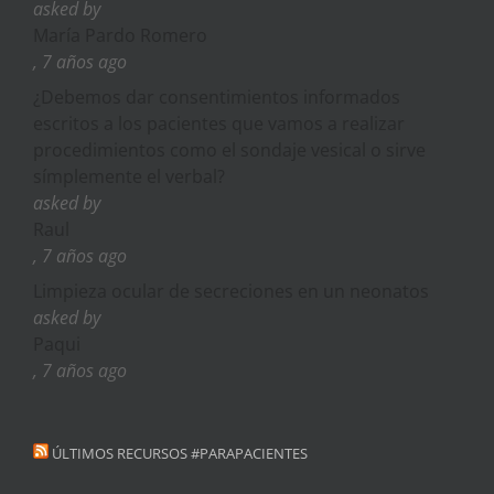
asked by
María Pardo Romero
, 7 años ago
¿Debemos dar consentimientos informados
escritos a los pacientes que vamos a realizar
procedimientos como el sondaje vesical o sirve
símplemente el verbal?
asked by
Raul
, 7 años ago
Limpieza ocular de secreciones en un neonatos
asked by
Paqui
, 7 años ago
ÚLTIMOS RECURSOS #PARAPACIENTES