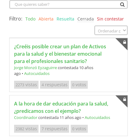
Filtro:
Todo
Abierta
Resuelta
Cerrada
Sin contestar
¿Creéis posible crear un plan de Activos
para la salud y el bienestar emocional
para el profesionales sanitario?
Jorge Monzó Eyzaguirre
contestada 10 años
ago
•
Autocuidados
vistas
respuestas
votos
2273
4
0
A la hora de dar educación para la salud,
¿predicamos con el ejemplo?
Coordinador
contestada 11 años ago
•
Autocuidados
vistas
respuestas
votos
2382
7
0