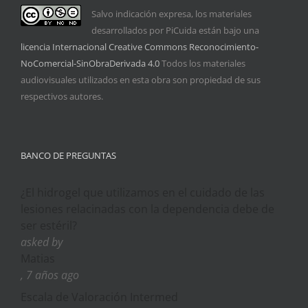
Salvo indicación expresa, los materiales
desarrollados por PiCuida están bajo una
licencia Internacional Creative Commons Reconocimiento-
NoComercial-SinObraDerivada 4.0
Todos los materiales
audiovisuales utilizados en esta obra son propiedad de sus
respectivos autores.
BANCO DE PREGUNTAS
¿El hidrogel que utilizamos en el cuidado de las
lesiones relacinadas con la dependencia debe de
ser estéril?
asked by
Matias
, 7 años ago
Escala de Valoración Intermed