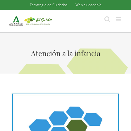
Saltar
Estrategia de Cuidados
Web ciudadanía
al
contenido
Atención a la infancia