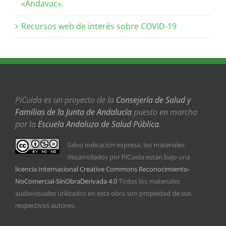
«Andavac».
Recursos web de interés sobre COVID-19
PiCuida es un proyecto de la
Consejería de Salud y
Familias de la Junta de Andalucía
puesto en marcha
por la
Escuela Andaluza de Salud Pública
.
Salvo indicación expresa, los materiales
desarrollados por PiCuida están bajo una
licencia Internacional Creative Commons Reconocimiento-
NoComercial-SinObraDerivada 4.0
Todos los materiales
audiovisuales utilizados en esta obra son propiedad de sus
respectivos autores.