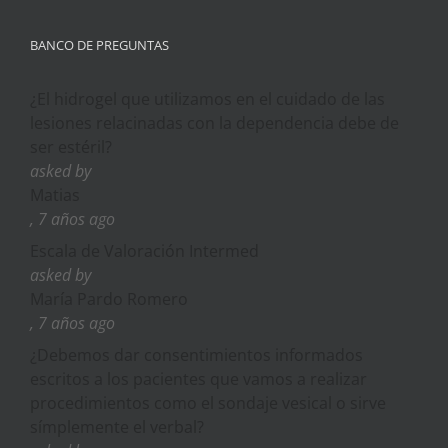
BANCO DE PREGUNTAS
¿El hidrogel que utilizamos en el cuidado de las
lesiones relacinadas con la dependencia debe de
ser estéril?
asked by
Matias
, 7 años ago
Escala de Valoración Intermed
asked by
María Pardo Romero
, 7 años ago
¿Debemos dar consentimientos informados
escritos a los pacientes que vamos a realizar
procedimientos como el sondaje vesical o sirve
símplemente el verbal?