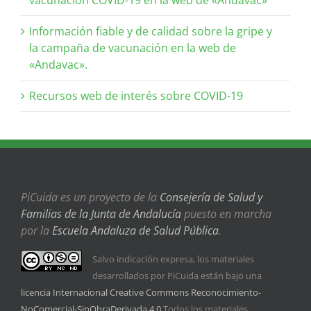
Información fiable y de calidad sobre la gripe y
la campaña de vacunación en la web de
«Andavac».
Recursos web de interés sobre COVID-19
PiCuida es un proyecto de la
Consejería de Salud y
Familias de la Junta de Andalucía
puesto en marcha
por la
Escuela Andaluza de Salud Pública
.
Salvo indicación expresa, los materiales
desarrollados por PiCuida están bajo una
licencia Internacional Creative Commons Reconocimiento-
NoComercial-SinObraDerivada 4.0
Todos los materiales