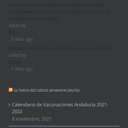
escritos a los pacientes que vamos a realizar
procedimientos como el sondaje vesical o sirve
símplemente el verbal?
asked by
Raul
, 7 años ago
Limpieza ocular de secreciones en un neonatos
asked by
Paqui
, 7 años ago
ÚLTIMOS RECURSOS #PARAPACIENTES
Calendario de Vacunaciones Andalucía 2021-
2022
8 noviembre, 2021