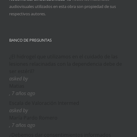
audiovisuales utilizados en esta obra son propiedad de sus
respectivos autores.
BANCO DE PREGUNTAS
¿El hidrogel que utilizamos en el cuidado de las
lesiones relacinadas con la dependencia debe de
ser estéril?
asked by
Matias
, 7 años ago
Escala de Valoración Intermed
asked by
María Pardo Romero
, 7 años ago
¿Debemos dar consentimientos informados