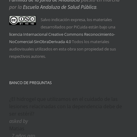
por la
Escuela Andaluza de Salud Pública
.
Salvo indicación expresa, los materiales
desarrollados por PiCuida están bajo una
licencia Internacional Creative Commons Reconocimiento-
NoComercial-SinObraDerivada 4.0
Todos los materiales
audiovisuales utilizados en esta obra son propiedad de sus
respectivos autores.
BANCO DE PREGUNTAS
¿El hidrogel que utilizamos en el cuidado de las
lesiones relacinadas con la dependencia debe de
ser estéril?
asked by
Matias
, 7 años ago