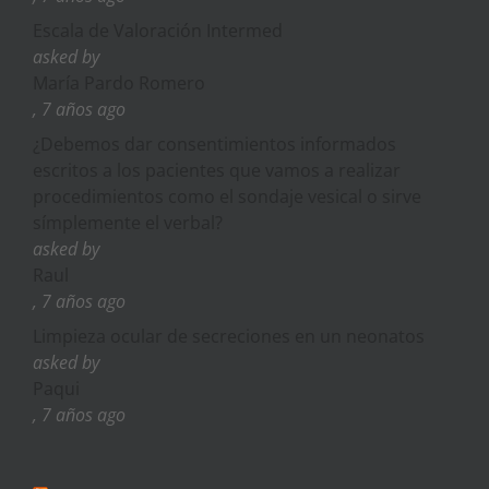
Escala de Valoración Intermed
asked by
María Pardo Romero
, 7 años ago
¿Debemos dar consentimientos informados
escritos a los pacientes que vamos a realizar
procedimientos como el sondaje vesical o sirve
símplemente el verbal?
asked by
Raul
, 7 años ago
Limpieza ocular de secreciones en un neonatos
asked by
Paqui
, 7 años ago