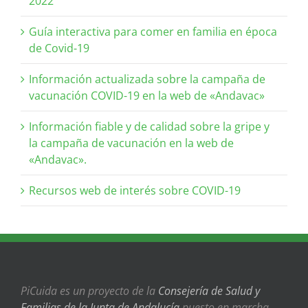
2022
Guía interactiva para comer en familia en época
de Covid-19
Información actualizada sobre la campaña de
vacunación COVID-19 en la web de «Andavac»
Información fiable y de calidad sobre la gripe y
la campaña de vacunación en la web de
«Andavac».
Recursos web de interés sobre COVID-19
PiCuida es un proyecto de la
Consejería de Salud y
Familias de la Junta de Andalucía
puesto en marcha