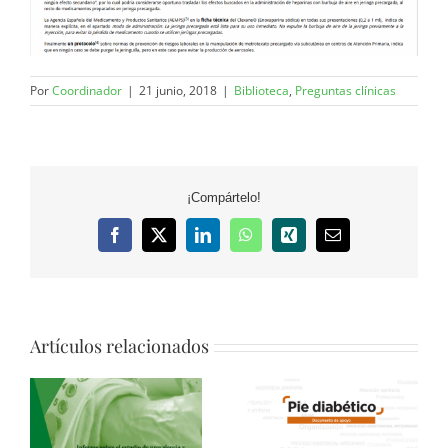
Por
Coordinador
|
21 junio, 2018
|
Biblioteca
,
Preguntas clínicas
¡Compártelo!
Facebook
X
LinkedIn
WhatsApp
Xing
Correo
electrónico
Artículos relacionados