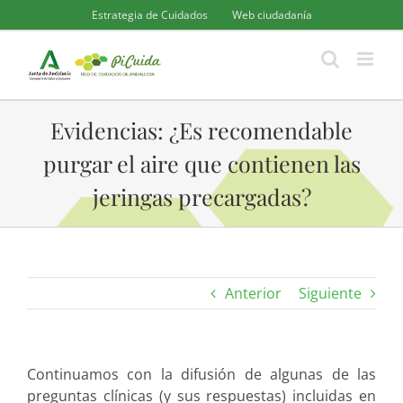
Saltar
Estrategia de Cuidados
Web ciudadanía
al
contenido
Evidencias: ¿Es recomendable
purgar el aire que contienen las
jeringas precargadas?
Anterior
Siguiente
Continuamos con la difusión de algunas de las
preguntas clínicas (y sus respuestas) incluidas en