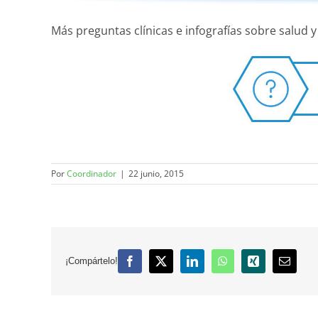
Más preguntas clínicas e infografías sobre salud y
Por
Coordinador
|
22 junio, 2015
¡Compártelo!
Facebook
X
LinkedIn
WhatsApp
Xing
Correo
electró