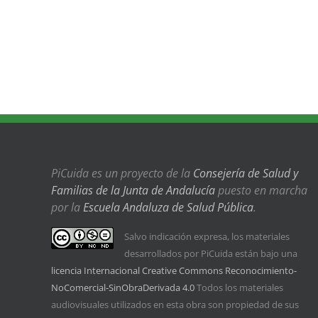
PiCuida es un proyecto de la
Consejería de Salud y
Familias de la Junta de Andalucía
puesto en marcha
por la
Escuela Andaluza de Salud Pública
.
Salvo indicación expresa, los materiales
desarrollados por PiCuida están bajo una
licencia Internacional Creative Commons Reconocimiento-
NoComercial-SinObraDerivada 4.0
Todos los materiales
audiovisuales utilizados en esta obra son propiedad de sus