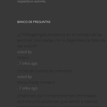
respectivos autores.
BANCO DE PREGUNTAS
¿El hidrogel que utilizamos en el cuidado de las
lesiones relacinadas con la dependencia debe de
ser estéril?
asked by
Matias
, 7 años ago
Escala de Valoración Intermed
asked by
María Pardo Romero
, 7 años ago
¿Debemos dar consentimientos informados
escritos a los pacientes que vamos a realizar