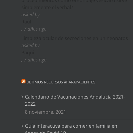
procedimientos como el sondaje vesical o sirve
símplemente el verbal?
asked by
Raul
, 7 años ago
Limpieza ocular de secreciones en un neonatos
asked by
Paqui
, 7 años ago
ÚLTIMOS RECURSOS #PARAPACIENTES
Calendario de Vacunaciones Andalucía 2021-
2022
8 noviembre, 2021
Guía interactiva para comer en familia en