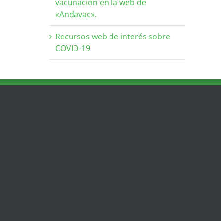
vacunación en la web de
«Andavac».
Recursos web de interés sobre
COVID-19