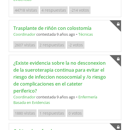
vistas
respuestas
votos
44718
4
-214
Trasplante de riñón con colostomía
Coordinador
contestada 9 años ago
•
Técnicas
vistas
respuestas
votos
2607
2
-2
¿Existe evidencia sobre la no desconexion
de la sueroterapia continua para evitar el
riesgo de infeccion nosocomial y /o riesgo
de complicaciones en el cateter
periferico?
Coordinador
contestada 9 años ago
•
Enfermería
Basada en Evidencias
vistas
respuestas
votos
1880
1
0