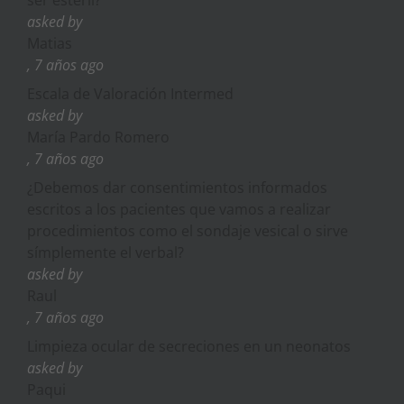
asked by
Matias
, 7 años ago
Escala de Valoración Intermed
asked by
María Pardo Romero
, 7 años ago
¿Debemos dar consentimientos informados
escritos a los pacientes que vamos a realizar
procedimientos como el sondaje vesical o sirve
símplemente el verbal?
asked by
Raul
, 7 años ago
Limpieza ocular de secreciones en un neonatos
asked by
Paqui