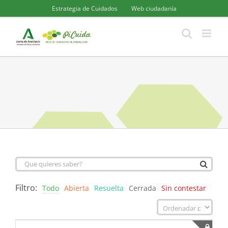
Saltar
Estrategia de Cuidados
Web ciudadanía
al
contenido
Filtro:
Todo
Abierta
Resuelta
Cerrada
Sin contestar