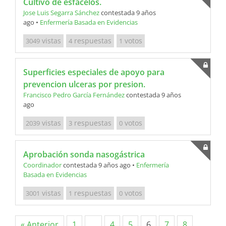
Cultivo de esfacelos.
Jose Luis Segarra Sánchez
contestada 9 años
ago
•
Enfermería Basada en Evidencias
vistas
respuestas
votos
3049
4
1
Superficies especiales de apoyo para
prevencion ulceras por presion.
Francisco Pedro García Fernández
contestada 9 años
ago
vistas
respuestas
votos
2039
3
0
Aprobación sonda nasogástrica
Coordinador
contestada 9 años ago
•
Enfermería
Basada en Evidencias
vistas
respuestas
votos
3001
1
0
« Anterior
1
…
4
5
6
7
8