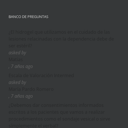
BANCO DE PREGUNTAS
¿El hidrogel que utilizamos en el cuidado de las
lesiones relacinadas con la dependencia debe de
ser estéril?
asked by
Matias
, 7 años ago
Escala de Valoración Intermed
asked by
María Pardo Romero
, 7 años ago
¿Debemos dar consentimientos informados
escritos a los pacientes que vamos a realizar
procedimientos como el sondaje vesical o sirve
símplemente el verbal?