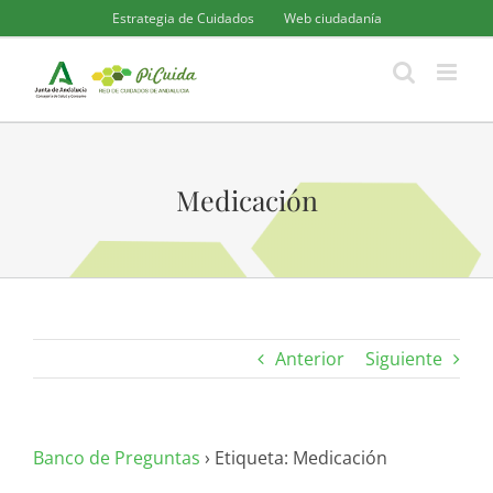
Saltar
Estrategia de Cuidados
Web ciudadanía
al
contenido
Medicación
Anterior
Siguiente
Banco de Preguntas
›
Etiqueta: Medicación