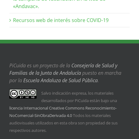
«Andavac».
Recursos web de interés sobre COVID-19
PiCuida es un proyecto de la
Consejería de Salud y
Familias de la Junta de Andalucía
puesto en marcha
por la
Escuela Andaluza de Salud Pública
.
Salvo indicación expresa, los materiales
desarrollados por PiCuida están bajo una
licencia Internacional Creative Commons Reconocimiento-
NoComercial-SinObraDerivada 4.0
Todos los materiales
audiovisuales utilizados en esta obra son propiedad de sus
respectivos autores.