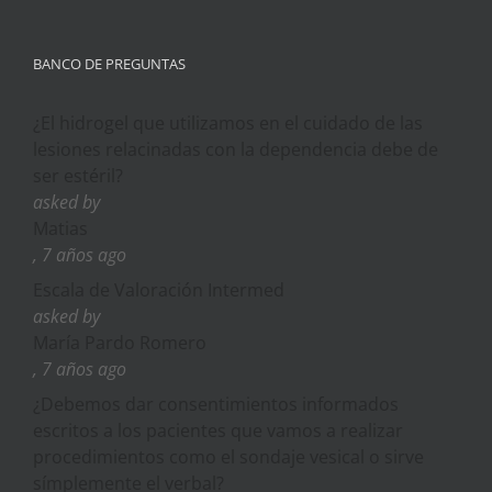
BANCO DE PREGUNTAS
¿El hidrogel que utilizamos en el cuidado de las
lesiones relacinadas con la dependencia debe de
ser estéril?
asked by
Matias
, 7 años ago
Escala de Valoración Intermed
asked by
María Pardo Romero
, 7 años ago
¿Debemos dar consentimientos informados
escritos a los pacientes que vamos a realizar
procedimientos como el sondaje vesical o sirve
símplemente el verbal?