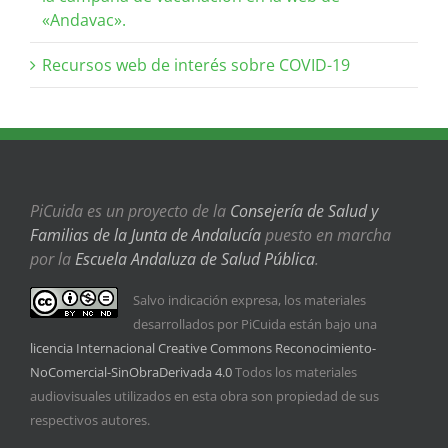
«Andavac».
Recursos web de interés sobre COVID-19
PiCuida es un proyecto de la
Consejería de Salud y
Familias de la Junta de Andalucía
puesto en marcha
por la
Escuela Andaluza de Salud Pública
.
Salvo indicación expresa, los materiales
desarrollados por PiCuida están bajo una
licencia Internacional Creative Commons Reconocimiento-
NoComercial-SinObraDerivada 4.0
Todos los materiales
audiovisuales utilizados en esta obra son propiedad de sus
respectivos autores.