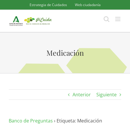
Saltar
Estrategia de Cuidados
Web ciudadanía
al
contenido
Medicación
Anterior
Siguiente
Banco de Preguntas
›
Etiqueta: Medicación