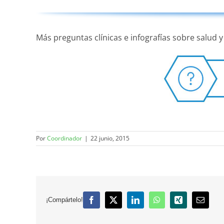
Más preguntas clínicas e infografías sobre salud y
Por
Coordinador
|
22 junio, 2015
¡Compártelo!
Facebook
X
LinkedIn
WhatsApp
Xing
Correo
electró