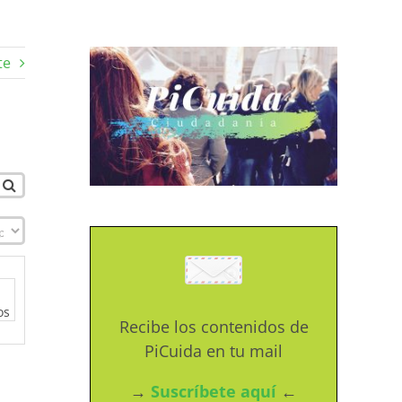
te
os
Recibe los contenidos de
PiCuida en tu mail
→
Suscríbete aquí
←