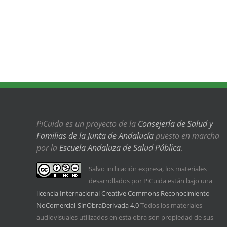
PiCuida es un proyecto de la
Consejería de Salud y
Familias de la Junta de Andalucía
puesto en marcha
por la
Escuela Andaluza de Salud Pública
.
Salvo indicación expresa, los materiales
desarrollados por PiCuida están bajo una
licencia Internacional Creative Commons Reconocimiento-
NoComercial-SinObraDerivada 4.0
Todos los materiales
audiovisuales utilizados en esta obra son propiedad de sus