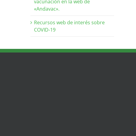
vacunación en la web de
«Andavac».
Recursos web de interés sobre
COVID-19