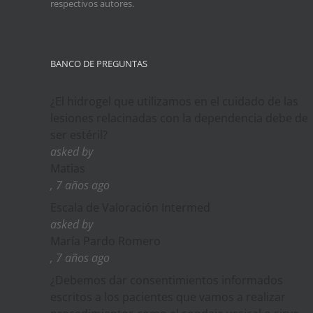
respectivos autores.
BANCO DE PREGUNTAS
¿El hidrogel que utilizamos en el cuidado de las
lesiones relacinadas con la dependencia debe de
ser estéril?
asked by
Matias
, 7 años ago
Escala de Valoración Intermed
asked by
María Pardo Romero
, 7 años ago
¿Debemos dar consentimientos informados
escritos a los pacientes que vamos a realizar