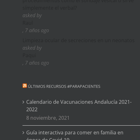
procedimientos como el sondaje vesical o sirve
símplemente el verbal?
asked by
Raul
, 7 años ago
Limpieza ocular de secreciones en un neonatos
asked by
Paqui
, 7 años ago
ÚLTIMOS RECURSOS #PARAPACIENTES
Calendario de Vacunaciones Andalucía 2021-
2022
8 noviembre, 2021
Guía interactiva para comer en familia en